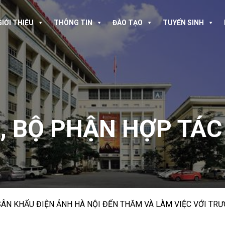
GIỚI THIỆU
THÔNG TIN
ĐÀO TẠO
TUYỂN SINH
A
,
BỘ PHẬN HỢP TÁC
SÂN KHẤU ĐIỆN ẢNH HÀ NỘI ĐẾN THĂM VÀ LÀM VIỆC VỚI TR