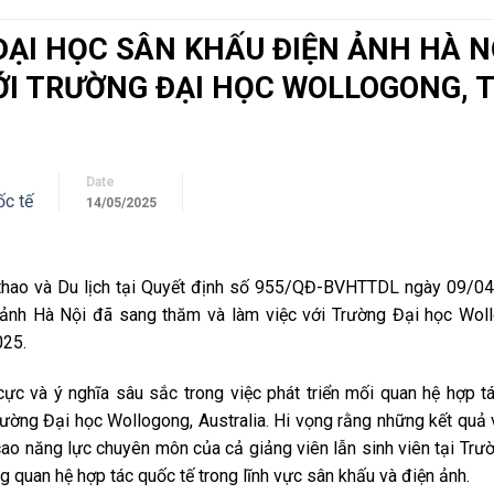
ĐẠI HỌC SÂN KHẤU ĐIỆN ẢNH HÀ N
ỚI TRƯỜNG ĐẠI HỌC WOLLOGONG, T
Date
ốc tế
14/05/2025
thao và Du lịch tại Quyết định số 955/QĐ-BVHTTDL ngày 09/04
ảnh Hà Nội đã sang thăm và làm việc với Trường Đại học Wol
025.
cực và ý nghĩa sâu sắc trong việc phát triển mối quan hệ hợp t
ường Đại học Wollogong, Australia. Hi vọng rằng những kết quả 
ao năng lực chuyên môn của cả giảng viên lẫn sinh viên tại Trư
 quan hệ hợp tác quốc tế trong lĩnh vực sân khấu và điện ảnh.