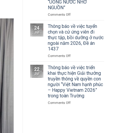
Cuộc
“UỐNG NƯỚC NHỚ
Hà
thi
NGUỒN”
Nội
vẽ
tham
on
Comments Off
và
dự
ĐOÀN
Trao
Hội
THANH
Thông báo về việc tuyển
Giải
nghị
24
NIÊN
thưởng
chọn và cử ứng viên đi
toàn
Jul
TRƯỜNG
Tô
thực tập, bồi dưỡng ở nước
quốc
ĐẠI
Ngọc
quán
ngoài năm 2026, Đề án
HỌC
Vân
triệt
1437
SÂN
lần
Nghị
KHẤU
thứ
on
Comments Off
quyết
–
I
Thông
Hội
ĐIỆN
năm
báo
Thông báo về việc triển
nghị
22
ẢNH
2026,
về
khai thực hiện Giải thưởng
lần
Jul
HÀ
chủ
việc
thứ
truyền thông về quyền con
NỘI:
đề
tuyển
ba
người “Việt Nam hạnh phúc
HÀNH
“Sắc
chọn
Ban
– Happy Vietnam 2026”
TRÌNH
màu
và
Chấp
trong toàn Trường
TRI
Kỷ
cử
hành
ÂN
nguyên
ứng
Trung
on
Comments Off
CÁC
mới”
viên
ương
Thông
ANH
đi
Đảng
báo
HÙNG
thực
khóa
về
LIỆT
tập,
XIV
việc
SĨ
bồi
triển
–
dưỡng
khai