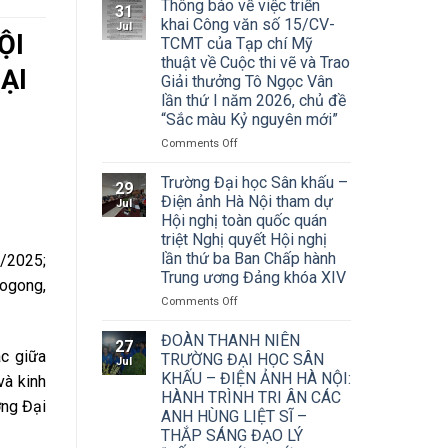
Thông báo về việc triển
31
khai Công văn số 15/CV-
Jul
ỘI
TCMT của Tạp chí Mỹ
thuật về Cuộc thi vẽ và Trao
ẠI
Giải thưởng Tô Ngọc Vân
lần thứ I năm 2026, chủ đề
“Sắc màu Kỷ nguyên mới”
on
Comments Off
Thông
báo
Trường Đại học Sân khấu –
29
về
Điện ảnh Hà Nội tham dự
Jul
việc
Hội nghị toàn quốc quán
triển
triệt Nghị quyết Hội nghị
khai
lần thứ ba Ban Chấp hành
/2025;
Công
Trung ương Đảng khóa XIV
văn
logong,
số
on
Comments Off
15/CV-
Trường
TCMT
Đại
ĐOÀN THANH NIÊN
27
của
học
ác giữa
TRƯỜNG ĐẠI HỌC SÂN
Jul
Tạp
Sân
KHẤU – ĐIỆN ẢNH HÀ NỘI:
và kinh
chí
khấu
HÀNH TRÌNH TRI ÂN CÁC
Mỹ
–
ờng Đại
ANH HÙNG LIỆT SĨ –
thuật
Điện
về
THẮP SÁNG ĐẠO LÝ
ảnh