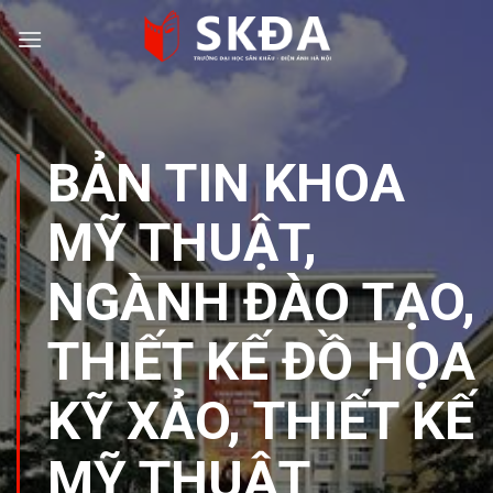
Skip
to
content
BẢN TIN KHOA
MỸ THUẬT
,
NGÀNH ĐÀO TẠO
,
THIẾT KẾ ĐỒ HỌA
KỸ XẢO
,
THIẾT KẾ
MỸ THUẬT