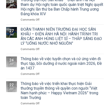
29
về
tham dự Hội nghị toàn quốc quán triệt Nghị quyết
Jul
việc
Hội nghị lần thứ ba Ban Chấp hành Trung ương
triển
Đảng khóa XIV
khai
Công
on
Comments Off
văn
Trường
số
Đại
ĐOÀN THANH NIÊN TRƯỜNG ĐẠI HỌC SÂN
27
15/CV-
học
KHẤU – ĐIỆN ẢNH HÀ NỘI: HÀNH TRÌNH TRI
Jul
TCMT
Sân
ÂN CÁC ANH HÙNG LIỆT SĨ – THẮP SÁNG ĐẠO
của
khấu
LÝ “UỐNG NƯỚC NHỚ NGUỒN”
Tạp
–
chí
Điện
on
Comments Off
Mỹ
ảnh
ĐOÀN
thuật
Hà
THANH
Thông báo về việc tuyển chọn và cử ứng viên đi
24
về
Nội
NIÊN
thực tập, bồi dưỡng ở nước ngoài năm 2026, Đề
Jul
Cuộc
tham
TRƯỜNG
án 1437
thi
dự
ĐẠI
vẽ
Hội
on
Comments Off
HỌC
và
nghị
Thông
SÂN
Trao
toàn
báo
KHẤU
Thông báo về việc triển khai thực hiện Giải
22
Giải
quốc
về
–
thưởng truyền thông về quyền con người “Việt
Jul
thưởng
quán
việc
ĐIỆN
Nam hạnh phúc – Happy Vietnam 2026” trong
Tô
triệt
tuyển
ẢNH
toàn Trường
Ngọc
Nghị
chọn
HÀ
Vân
quyết
và
NỘI:
on
Comments Off
lần
Hội
cử
HÀNH
Thông