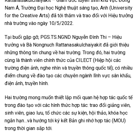
Rattanasakulchaiyakit – Giám đốc tuyển sinh khu vực Đông
Nam Á, Trường Đại học Nghệ thuật sáng tạo, Anh (University
for the Creative Arts) đã tới thăm và trao đổi với Hiệu trưởng
nhà trường vào ngày 10/5/2022.
Tại buổi gặp gỡ, PGS.TS.NGND Nguyễn Đình Thi – Hiệu
trưởng và Bà Nongnuch Rattanasakulchaiyakit đã giới thiệu
những thông tin chung về hai trường. Trong đó, hai trường
cùng là thành viên chính thức của CILECT (Hiệp hội các
trường điện ảnh, nghe nhìn và truyền thông quốc tế); có nhiều
điểm chung về đào tạo các chuyên ngành lĩnh vực sân khấu,
điện ảnh, truyền hình.
Hai trường mong muốn thiết lập mối quan hệ hợp tác quốc tế
trong đào tạo với các hình thức hợp tác: trao đổi giảng viên,
sinh viên, giao lưu, tổ chức các sự kiện, hội thảo, khóa học
ngắn hạn…và hướng tới ký kết Bản ghi nhớ hợp tác (MOU)
trong thời gian sắp tới.