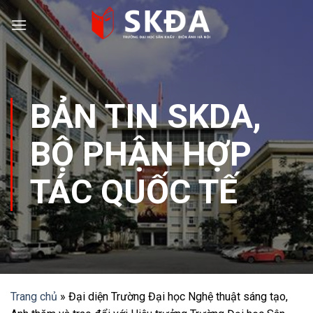
Skip
to
content
BẢN TIN SKDA
,
BỘ PHẬN HỢP
TÁC QUỐC TẾ
Trang chủ
»
Đại diện Trường Đại học Nghệ thuật sáng tạo,