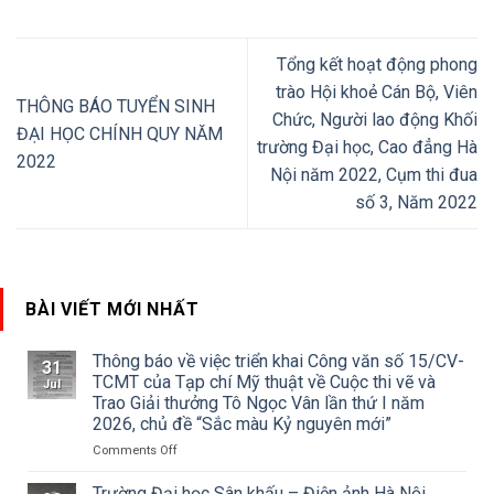
Tổng kết hoạt động phong
trào Hội khoẻ Cán Bộ, Viên
THÔNG BÁO TUYỂN SINH
Chức, Người lao động Khối
ĐẠI HỌC CHÍNH QUY NĂM
trường Đại học, Cao đẳng Hà
2022
Nội năm 2022, Cụm thi đua
số 3, Năm 2022
BÀI VIẾT MỚI NHẤT
Thông báo về việc triển khai Công văn số 15/CV-
31
TCMT của Tạp chí Mỹ thuật về Cuộc thi vẽ và
Jul
Trao Giải thưởng Tô Ngọc Vân lần thứ I năm
2026, chủ đề “Sắc màu Kỷ nguyên mới”
on
Comments Off
Thông
báo
Trường Đại học Sân khấu – Điện ảnh Hà Nội