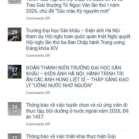
Trao Giải thưởng Tô Ngọc Vân lần thứ I năm
2026, chủ đề “Sắc màu Kỷ nguyên mới”
on
Comments Off
Thông
báo
Trường Đại học Sân khấu – Điện ảnh Hà Nội
29
về
tham dự Hội nghị toàn quốc quán triệt Nghị quyết
Jul
việc
Hội nghị lần thứ ba Ban Chấp hành Trung ương
triển
Đảng khóa XIV
khai
Công
on
Comments Off
văn
Trường
số
Đại
ĐOÀN THANH NIÊN TRƯỜNG ĐẠI HỌC SÂN
27
15/CV-
học
KHẤU – ĐIỆN ẢNH HÀ NỘI: HÀNH TRÌNH TRI
Jul
TCMT
Sân
ÂN CÁC ANH HÙNG LIỆT SĨ – THẮP SÁNG ĐẠO
của
khấu
LÝ “UỐNG NƯỚC NHỚ NGUỒN”
Tạp
–
chí
Điện
on
Comments Off
Mỹ
ảnh
ĐOÀN
thuật
Hà
THANH
Thông báo về việc tuyển chọn và cử ứng viên đi
24
về
Nội
NIÊN
thực tập, bồi dưỡng ở nước ngoài năm 2026, Đề
Jul
Cuộc
tham
TRƯỜNG
án 1437
thi
dự
ĐẠI
vẽ
Hội
on
Comments Off
HỌC
và
nghị
Thông
SÂN
Trao
toàn
báo
KHẤU
Thông báo về việc triển khai thực hiện Giải
22