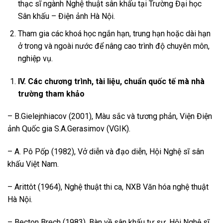
thạc sĩ ngành Nghệ thuật sân khấu tại Trường Đại học
Sân khấu – Điện ảnh Hà Nội.
Tham gia các khoá học ngắn hạn, trung hạn hoặc dài hạn
ở trong và ngoài nước để nâng cao trình độ chuyên môn,
nghiệp vụ.
IV
. Các chương trình, tài liệu, chuẩn quốc tế mà nhà
trường tham khảo
– B.Gielejnhiacov (2001), Màu sắc và tương phản, Viện Điện
ảnh Quốc gia S.A.Gerasimov (VGIK).
– A. Pô Pốp (1982), Vở diễn và đạo diễn, Hội Nghệ sĩ sân
khấu Việt Nam.
– Arittôt (1964), Nghệ thuật thi ca, NXB Văn hóa nghệ thuật
Hà Nội.
– Becton Brech (1983), Bàn về sân khấu tự sự, Hội Nghệ sĩ