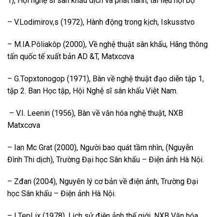
1), Hội nghệ sĩ sân khấu dịch và phát hành, tài liệu nội bộ
– V.Lodimirov,s (1972), Hành động trong kịch, Iskusstvo
– M.IA.Pôliakôp (2000), Về nghệ thuật sân khấu, Hãng thông
tấn quốc tế xuất bản AD &T, Matxcơva
– G.Topxtonogop (1971), Bàn về nghệ thuật đạo diễn tập 1,
tập 2. Ban Học tập, Hội Nghệ sĩ sân khấu Việt Nam.
– V.I. Leenin (1956), Bàn về văn hóa nghệ thuật, NXB
Matxcơva
– Ian Mc Grat (2000), Người bao quát tầm nhìn, (Nguyễn
Đình Thi dịch), Trường Đại học Sân khấu – Điện ảnh Hà Nội.
– Zđan (2004), Nguyên lý cơ bản về điện ảnh, Trường Đại
học Sân khấu – Điện ảnh Hà Nội.
– I.TepLix (1978), Lịch sử điện ảnh thế giới, NXB Văn hóa.