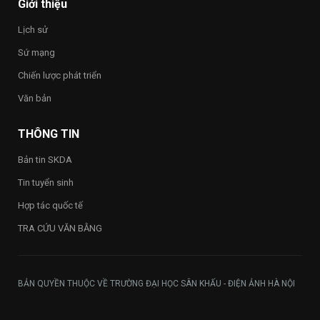
Giới thiệu
Vietnam
2026”
Lịch sử
trong
toàn
Sứ mạng
Trường
Chiến lược phát triển
Văn bản
THÔNG TIN
Bản tin SKDA
Tin tuyển sinh
Hợp tác quốc tế
TRA CỨU VĂN BẰNG
BẢN QUYỀN THUỘC VỀ TRƯỜNG ĐẠI HỌC SÂN KHẤU - ĐIỆN ẢNH HÀ NỘI