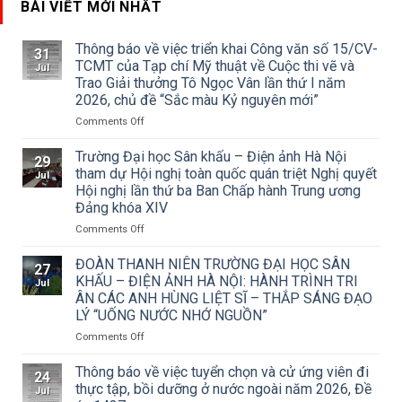
BÀI VIẾT MỚI NHẤT
Thông báo về việc triển khai Công văn số 15/CV-
31
TCMT của Tạp chí Mỹ thuật về Cuộc thi vẽ và
Jul
Trao Giải thưởng Tô Ngọc Vân lần thứ I năm
2026, chủ đề “Sắc màu Kỷ nguyên mới”
on
Comments Off
Thông
báo
Trường Đại học Sân khấu – Điện ảnh Hà Nội
29
về
tham dự Hội nghị toàn quốc quán triệt Nghị quyết
Jul
việc
Hội nghị lần thứ ba Ban Chấp hành Trung ương
triển
Đảng khóa XIV
khai
Công
on
Comments Off
văn
Trường
số
Đại
ĐOÀN THANH NIÊN TRƯỜNG ĐẠI HỌC SÂN
27
15/CV-
học
KHẤU – ĐIỆN ẢNH HÀ NỘI: HÀNH TRÌNH TRI
Jul
TCMT
Sân
ÂN CÁC ANH HÙNG LIỆT SĨ – THẮP SÁNG ĐẠO
của
khấu
LÝ “UỐNG NƯỚC NHỚ NGUỒN”
Tạp
–
chí
Điện
on
Comments Off
Mỹ
ảnh
ĐOÀN
thuật
Hà
THANH
Thông báo về việc tuyển chọn và cử ứng viên đi
24
về
Nội
NIÊN
thực tập, bồi dưỡng ở nước ngoài năm 2026, Đề
Jul
Cuộc
tham
TRƯỜNG