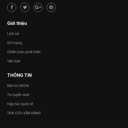
NGUỒN”
Nam
hạnh
phúc
–
Happy
Giới thiệu
Vietnam
2026”
Lịch sử
trong
toàn
Sứ mạng
Trường
Chiến lược phát triển
Văn bản
THÔNG TIN
Bản tin SKDA
Tin tuyển sinh
Hợp tác quốc tế
TRA CỨU VĂN BẰNG