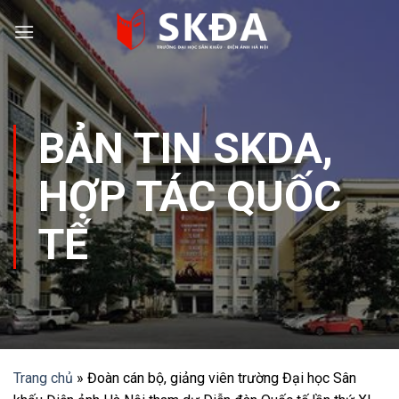
Skip
to
content
BẢN TIN SKDA
,
HỢP TÁC QUỐC
TẾ
Trang chủ
»
Đoàn cán bộ, giảng viên trường Đại học Sân