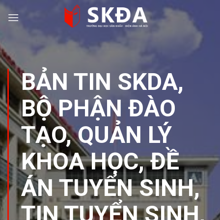
Skip
to
content
BẢN TIN SKDA
,
BỘ PHẬN ĐÀO
TẠO, QUẢN LÝ
KHOA HỌC
,
ĐỀ
ÁN TUYỂN SINH
,
TIN TUYỂN SINH
,