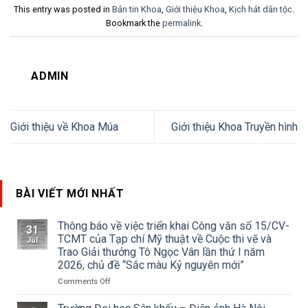
This entry was posted in
Bản tin Khoa
,
Giới thiệu Khoa
,
Kịch hát dân tộc
.
Bookmark the
permalink
.
ADMIN
Giới thiệu về Khoa Múa
Giới thiệu Khoa Truyền hình
BÀI VIẾT MỚI NHẤT
Thông báo về việc triển khai Công văn số 15/CV-
31
TCMT của Tạp chí Mỹ thuật về Cuộc thi vẽ và
Jul
Trao Giải thưởng Tô Ngọc Vân lần thứ I năm
2026, chủ đề “Sắc màu Kỷ nguyên mới”
on
Comments Off
Thông
báo