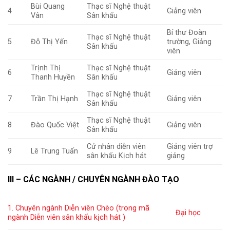
Bùi Quang
Thạc sĩ Nghệ thuật
4
Giảng viên
Vân
Sân khấu
Bí thư Đoàn
Thạc sĩ Nghệ thuật
5
Đỗ Thị Yến
trường, Giảng
Sân khấu
viên
Trịnh Thị
Thạc sĩ Nghệ thuật
6
Giảng viên
Thanh Huyền
Sân khấu
Thạc sĩ Nghệ thuật
7
Trần Thị Hạnh
Giảng viên
Sân khấu
Thạc sĩ Nghệ thuật
8
Đào Quốc Việt
Giảng viên
Sân khấu
Cử nhân diễn viên
Giảng viên trợ
9
Lê Trung Tuấn
sân khấu Kịch hát
giảng
III – CÁC NGÀNH / CHUYÊN NGÀNH ĐÀO TẠO
1. Chuyên ngành Diễn viên Chèo (trong mã
Đại học
ngành Diễn viên sân khấu kịch hát )