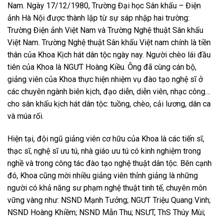
Nam. Ngày 17/12/1980, Trường Đại học Sân khấu – Điện
ảnh Hà Nội được thành lập từ sự sáp nhập hai trường:
Trường Điện ảnh Việt Nam và Trường Nghệ thuật Sân khấu
Việt Nam. Trường Nghệ thuật Sân khấu Việt nam chính là tiền
thân của Khoa Kịch hát dân tộc ngày nay. Người chèo lái đầu
tiên của Khoa là NGƯT Hoàng Kiều. Ông đã cùng cán bộ,
giảng viên của Khoa thực hiện nhiệm vụ đào tạo nghệ sĩ ở
các chuyên ngành biên kịch, đạo diễn, diễn viên, nhạc công…
cho sân khấu kịch hát dân tộc: tuồng, chèo, cải lương, dân ca
và múa rối.
Hiện tại, đội ngũ giảng viên cơ hữu của Khoa là các tiến sĩ,
thạc sĩ, nghệ sĩ ưu tú, nhà giáo ưu tú có kinh nghiệm trong
nghề và trong công tác đào tạo nghệ thuật dân tộc.
Bên cạnh
đó,
Khoa
cũng
mời nhiều giảng viên thỉnh giảng là những
người có khả năng sư phạm nghệ thuật tinh tế
,
chuyên môn
vững vàng như: NSND Mạnh Tưởng; NGƯT Triệu Quang Vinh;
NSND Hoàng Khiềm; NSND Mẫn Thu; NSƯT, Th
S
Thúy Mùi;