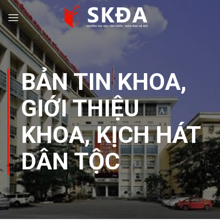
Skip
to
content
BẢN TIN KHOA
,
GIỚI THIỆU
KHOA
,
KỊCH HÁT
DÂN TỘC