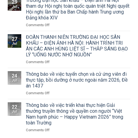
Trường Đại học Sân khấu – Điện ảnh Hà Nội
29
về
tham dự Hội nghị toàn quốc quán triệt Nghị quyết
Jul
việc
Hội nghị lần thứ ba Ban Chấp hành Trung ương
triển
Đảng khóa XIV
khai
Công
on
Comments Off
văn
Trường
số
Đại
ĐOÀN THANH NIÊN TRƯỜNG ĐẠI HỌC SÂN
27
15/CV-
học
KHẤU – ĐIỆN ẢNH HÀ NỘI: HÀNH TRÌNH TRI
Jul
TCMT
Sân
ÂN CÁC ANH HÙNG LIỆT SĨ – THẮP SÁNG ĐẠO
của
khấu
LÝ “UỐNG NƯỚC NHỚ NGUỒN”
Tạp
–
chí
Điện
on
Comments Off
Mỹ
ảnh
ĐOÀN
thuật
Hà
THANH
Thông báo về việc tuyển chọn và cử ứng viên đi
24
về
Nội
NIÊN
thực tập, bồi dưỡng ở nước ngoài năm 2026, Đề
Jul
Cuộc
tham
TRƯỜNG
án 1437
thi
dự
ĐẠI
vẽ
Hội
on
Comments Off
HỌC
và
nghị
Thông
SÂN
Trao
toàn
báo
KHẤU
Thông báo về việc triển khai thực hiện Giải
22
Giải
quốc
về
–
thưởng truyền thông về quyền con người “Việt
Jul
thưởng
quán
việc
ĐIỆN
Nam hạnh phúc – Happy Vietnam 2026” trong
Tô
triệt
tuyển
ẢNH
toàn Trường
Ngọc
Nghị
chọn
HÀ
Vân
quyết
và
NỘI:
on
Comments Off
lần
Hội
cử
HÀNH
Thông