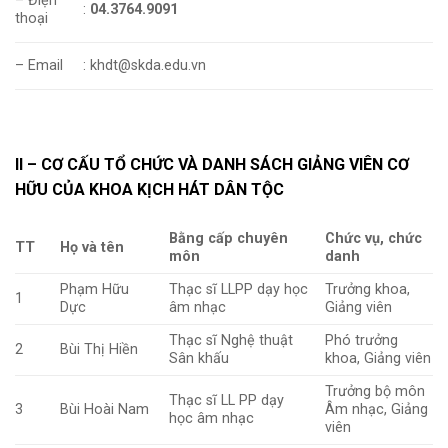
– Điện
:
04.3764.9091
thoại
– Email
: khdt@skda.edu.vn
II – CƠ CẤU TỔ CHỨC VÀ DANH SÁCH GIẢNG VIÊN CƠ
HỮU CỦA KHOA KỊCH HÁT DÂN TỘC
Bằng cấp chuyên
Chức vụ, chức
TT
Họ và tên
môn
danh
Phạm Hữu
Thạc sĩ LLPP dạy học
Trưởng khoa,
1
Dực
âm nhạc
Giảng viên
Thạc sĩ Nghệ thuật
Phó trưởng
2
Bùi Thị Hiền
Sân khấu
khoa, Giảng viên
Trưởng bộ môn
Thạc sĩ LL PP dạy
3
Bùi Hoài Nam
Âm nhạc, Giảng
học âm nhạc
viên