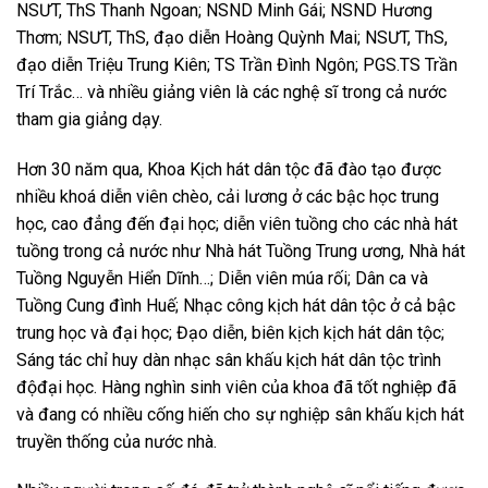
NSƯT,
Th
S
Thanh Ngoan; NSND Minh Gái; NSND Hương
Thơm; NSƯT, ThS, đạo diễn Hoàng Quỳnh Mai; NSƯT, ThS,
đạo diễn Triệu Trung Kiên; TS Trần Đ
ì
nh Ngôn; PGS.TS Trần
Trí Trắc…
và nhiều giảng viên
là các
nghệ s
ĩ
trong
cả nước
tham gia giảng dạy.
Hơn 30 năm qua, Khoa Kịch hát dân tộc đã đào tạo được
nhiều khoá diễn viên chèo, cải lương ở các bậc học trung
học, cao đẳng đến đại học; diễn viên tuồng cho các nhà hát
tuồng trong cả nước như Nhà hát Tuồng Trung ương, Nhà hát
Tuồng Nguyễn Hiển Dĩnh…; Diễn viên múa rối; Dân ca và
Tuồng Cung đình Huế; Nhạc công kịch hát dân tộc ở cả bậc
trung học và đại học; Đạo diễn, biên kịch kịch hát dân tộc;
Sáng tác chỉ huy dàn nhạc sân khấu kịch hát dân tộc
trình
độ
đại học. Hàng nghìn sinh viên của khoa đã tốt nghiệp đã
và đang có nhiều cống hiến cho sự nghiệp sân khấu kịch hát
truyền thống của nước nhà.