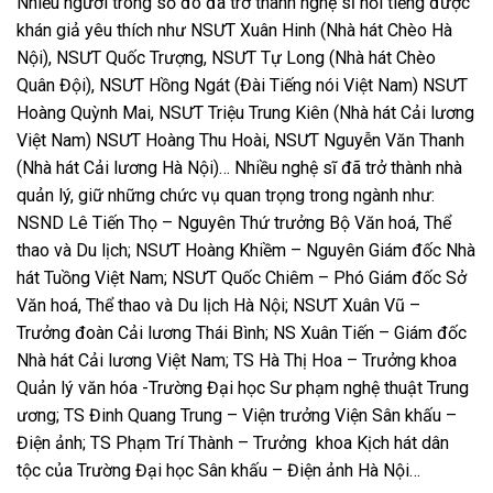
Nhiều người trong số đó đã trở thành nghệ sĩ nổi tiếng được
khán giả yêu thích như NSƯT Xuân Hinh (Nhà hát
C
hèo Hà
Nội), NSƯT Quốc Trượng, NSƯT Tự Long (Nhà hát Chèo
Quân Đội), NSƯT Hồng Ngát (Đài
T
iếng nói Việt Nam) NSƯT
Hoàng Quỳnh Mai, NSƯT Triệu Trung Kiên (Nhà hát
C
ải lương
Việt Nam) NSƯT Hoàng Thu Hoài, NSƯT Nguyễn Văn Thanh
(Nhà hát Cải lương Hà Nội)
…
Nhiều nghệ sĩ đã trở thành nhà
quản lý, giữ những chức vụ quan trọng trong ngành như:
NSND Lê Tiến Thọ – Nguyên Thứ trưởng Bộ Văn hoá, Thể
thao và Du lịch; NSƯT Hoàng Khiềm – Nguyên Giám đốc Nhà
hát Tuồng Việt Nam; NSƯT Quốc Chiêm – Phó Giám đốc Sở
Văn hoá, Thể thao và Du lịch Hà Nội; NSƯT Xuân Vũ –
Trưởng đoàn Cải lương Thái Bình; NS Xuân Tiến – Giám đốc
Nhà hát Cải lương Việt Nam; TS Hà Thị Hoa – Trưởng khoa
Quản lý văn hóa -Trường Đại học Sư phạm nghệ thuật Trung
ương; TS Đinh Quang Trung – Viện trưởng Viện Sân khấu –
Điện ảnh; TS Phạm Trí Thành – Trưởng khoa Kịch hát dân
tộc của Trường Đại học Sân khấu – Điện ảnh Hà Nội…