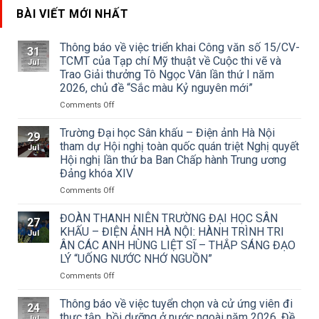
BÀI VIẾT MỚI NHẤT
Thông báo về việc triển khai Công văn số 15/CV-
31
TCMT của Tạp chí Mỹ thuật về Cuộc thi vẽ và
Jul
Trao Giải thưởng Tô Ngọc Vân lần thứ I năm
2026, chủ đề “Sắc màu Kỷ nguyên mới”
on
Comments Off
Thông
báo
Trường Đại học Sân khấu – Điện ảnh Hà Nội
29
về
tham dự Hội nghị toàn quốc quán triệt Nghị quyết
Jul
việc
Hội nghị lần thứ ba Ban Chấp hành Trung ương
triển
Đảng khóa XIV
khai
Công
on
Comments Off
văn
Trường
số
Đại
ĐOÀN THANH NIÊN TRƯỜNG ĐẠI HỌC SÂN
27
15/CV-
học
KHẤU – ĐIỆN ẢNH HÀ NỘI: HÀNH TRÌNH TRI
Jul
TCMT
Sân
ÂN CÁC ANH HÙNG LIỆT SĨ – THẮP SÁNG ĐẠO
của
khấu
LÝ “UỐNG NƯỚC NHỚ NGUỒN”
Tạp
–
chí
Điện
on
Comments Off
Mỹ
ảnh
ĐOÀN
thuật
Hà
THANH
Thông báo về việc tuyển chọn và cử ứng viên đi
24
về
Nội
NIÊN
thực tập, bồi dưỡng ở nước ngoài năm 2026, Đề
Jul