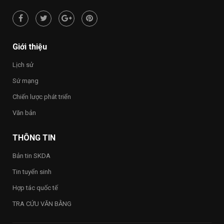
NHỚ
“Việt
NGUỒN”
Nam
hạnh
phúc
–
Happy
Giới thiệu
Vietnam
2026”
Lịch sử
trong
toàn
Sứ mạng
Trường
Chiến lược phát triển
Văn bản
THÔNG TIN
Bản tin SKDA
Tin tuyển sinh
Hợp tác quốc tế
TRA CỨU VĂN BẰNG