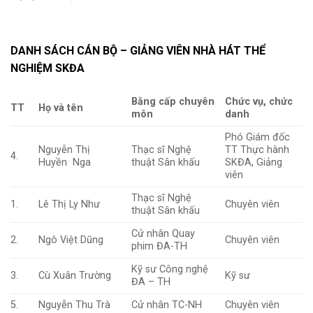
DANH SÁCH CÁN BỘ – GIẢNG VIÊN NHÀ HÁT THỂ
NGHIỆM SKĐA
Bằng cấp chuyên
Chức vụ, chức
TT
Họ và tên
môn
danh
Phó Giám đốc
Nguyễn Thị
Thạc sĩ Nghệ
TT Thực hành
4.
Huyền Nga
thuật Sân khấu
SKĐA, Giảng
viên
Thạc sĩ Nghệ
1.
Lê Thị Ly Như
Chuyên viên
thuật Sân khấu
Cử nhân Quay
2.
Ngô Việt Dũng
Chuyên viên
phim ĐA-TH
Kỹ sư Công nghệ
3.
Cù Xuân Trường
Kỹ sư
ĐA – TH
5.
Nguyễn Thu Trà
Cử nhân TC-NH
Chuyên viên