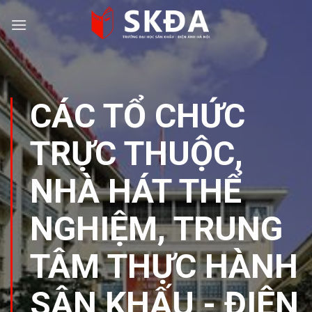
Skip
to
content
CÁC TỔ CHỨC
TRỰC THUỘC
,
NHÀ HÁT THỂ
NGHIỆM
,
TRUNG
TÂM THỰC HÀNH
SÂN KHẤU - ĐIỆN