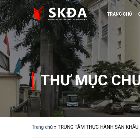
Skip
to
TRANG CHỦ
content
THƯ MỤC CH
Trang chủ
»
TRUNG TÂM THỰC HÀNH SÂN KHẤU 