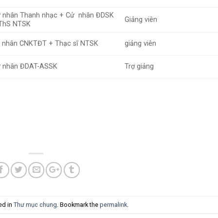
 nhân Thanh nhạc + Cử nhân ĐDSK
Giảng viên
ThS NTSK
 nhân CNKTĐT + Thạc sĩ NTSK
giảng viên
 nhân ĐDAT-ASSK
Trợ giảng
ed in
Thư mục chung
. Bookmark the
permalink
.