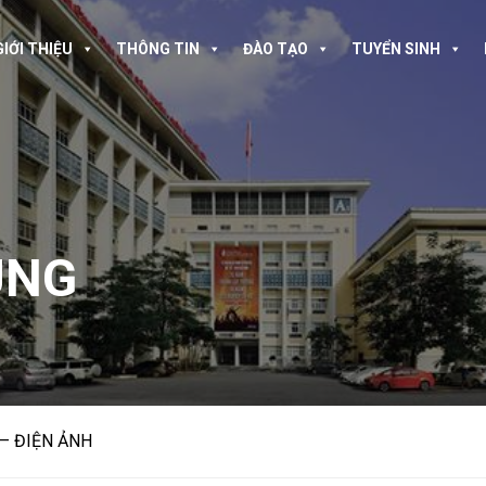
GIỚI THIỆU
THÔNG TIN
ĐÀO TẠO
TUYỂN SINH
UNG
– ĐIỆN ẢNH