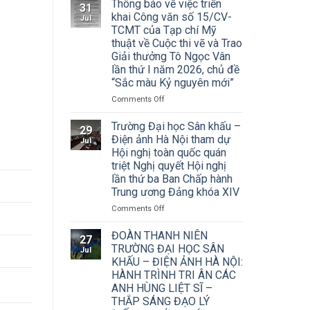
Thông báo về việc triển
31
khai Công văn số 15/CV-
Jul
TCMT của Tạp chí Mỹ
thuật về Cuộc thi vẽ và Trao
Giải thưởng Tô Ngọc Vân
lần thứ I năm 2026, chủ đề
“Sắc màu Kỷ nguyên mới”
on
Comments Off
Thông
báo
Trường Đại học Sân khấu –
29
về
Điện ảnh Hà Nội tham dự
Jul
việc
Hội nghị toàn quốc quán
triển
triệt Nghị quyết Hội nghị
khai
lần thứ ba Ban Chấp hành
Công
Trung ương Đảng khóa XIV
văn
số
on
Comments Off
15/CV-
Trường
TCMT
Đại
ĐOÀN THANH NIÊN
27
của
học
TRƯỜNG ĐẠI HỌC SÂN
Jul
Tạp
Sân
KHẤU – ĐIỆN ẢNH HÀ NỘI:
chí
khấu
HÀNH TRÌNH TRI ÂN CÁC
Mỹ
–
ANH HÙNG LIỆT SĨ –
thuật
Điện
về
THẮP SÁNG ĐẠO LÝ
ảnh