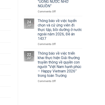
Cuộc
“UỐNG NƯỚC NHỚ
Hà
thi
NGUỒN”
Nội
vẽ
tham
on
Comments Off
và
dự
ĐOÀN
Trao
Hội
THANH
Thông báo về việc tuyển
Giải
nghị
24
NIÊN
thưởng
chọn và cử ứng viên đi
toàn
Jul
TRƯỜNG
Tô
thực tập, bồi dưỡng ở nước
quốc
ĐẠI
Ngọc
quán
ngoài năm 2026, Đề án
HỌC
Vân
triệt
1437
SÂN
lần
Nghị
KHẤU
thứ
on
Comments Off
quyết
–
I
Thông
Hội
ĐIỆN
năm
báo
Thông báo về việc triển
nghị
22
ẢNH
2026,
về
khai thực hiện Giải thưởng
lần
Jul
HÀ
chủ
việc
thứ
truyền thông về quyền con
NỘI:
đề
tuyển
ba
người “Việt Nam hạnh phúc
HÀNH
“Sắc
chọn
Ban
– Happy Vietnam 2026”
TRÌNH
màu
và
Chấp
trong toàn Trường
TRI
Kỷ
cử
hành
ÂN
nguyên
ứng
Trung
on
Comments Off
CÁC
mới”
viên
ương
Thông
ANH
đi
Đảng
báo
HÙNG
thực
khóa
về
LIỆT
tập,
XIV
việc
SĨ
bồi
triển
–
dưỡng
khai