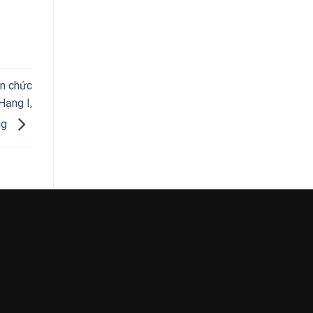
ẩn chức
Hạng I,
òng