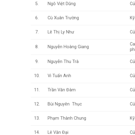
Ngô Việt Dũng
Cử
5.
Cù Xuân Trường
Kỹ
6.
Lê Thị Ly Như
Cử
7.
Ca
Nguyễn Hoàng Giang
8.
ph
Nguyễn Thu Trà
Cử
9.
Vi Tuấn Anh
Cử
10.
Trần Văn Đàm
Cử
11.
Bùi Nguyên Thục
Cử
12.
Phạm Thành Chung
Kỹ
13.
Lê Văn Đại
Cử
14.