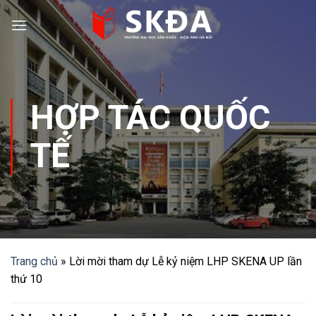
Skip
to
content
HỢP TÁC QUỐC
TẾ
Trang chủ
»
Lời mời tham dự Lễ kỷ niệm LHP SKENA UP lần
thứ 10