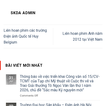
SKDA ADMIN
Liên hoan phim các trường
Liên hoan phim Anh năm
Điện ảnh Quốc tế Huy
2012 tại Việt Nam
Belgium
BÀI VIẾT MỚI NHẤT
Thông báo về việc triển khai Công văn số 15/CV-
31
TCMT của Tạp chí Mỹ thuật về Cuộc thi vẽ và
Jul
Trao Giải thưởng Tô Ngọc Vân lần thứ I năm
2026, chủ đề “Sắc màu Kỷ nguyên mới”
on
Comments Off
Thông
báo
Trường Đại học Sân khấu – Điện ảnh Hà Nội