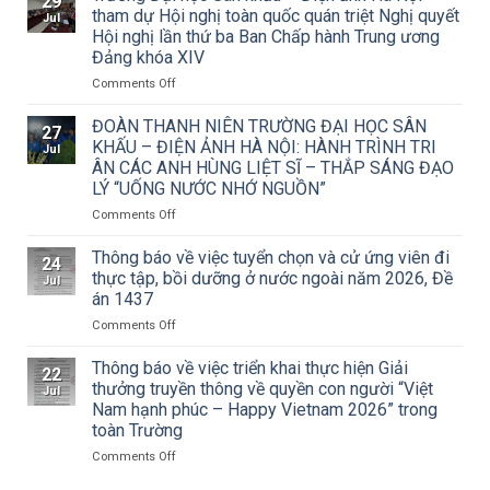
29
về
tham dự Hội nghị toàn quốc quán triệt Nghị quyết
Jul
việc
Hội nghị lần thứ ba Ban Chấp hành Trung ương
triển
Đảng khóa XIV
khai
Công
on
Comments Off
văn
Trường
số
Đại
ĐOÀN THANH NIÊN TRƯỜNG ĐẠI HỌC SÂN
27
15/CV-
học
KHẤU – ĐIỆN ẢNH HÀ NỘI: HÀNH TRÌNH TRI
Jul
TCMT
Sân
ÂN CÁC ANH HÙNG LIỆT SĨ – THẮP SÁNG ĐẠO
của
khấu
LÝ “UỐNG NƯỚC NHỚ NGUỒN”
Tạp
–
chí
Điện
on
Comments Off
Mỹ
ảnh
ĐOÀN
thuật
Hà
THANH
Thông báo về việc tuyển chọn và cử ứng viên đi
24
về
Nội
NIÊN
thực tập, bồi dưỡng ở nước ngoài năm 2026, Đề
Jul
Cuộc
tham
TRƯỜNG
án 1437
thi
dự
ĐẠI
vẽ
Hội
on
Comments Off
HỌC
và
nghị
Thông
SÂN
Trao
toàn
báo
KHẤU
Thông báo về việc triển khai thực hiện Giải
22
Giải
quốc
về
–
thưởng truyền thông về quyền con người “Việt
Jul
thưởng
quán
việc
ĐIỆN
Nam hạnh phúc – Happy Vietnam 2026” trong
Tô
triệt
tuyển
ẢNH
toàn Trường
Ngọc
Nghị
chọn
HÀ
Vân
quyết
và
NỘI:
on
Comments Off
lần
Hội
cử
HÀNH
Thông