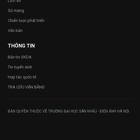
Lịch sử
trong
toàn
Sứ mạng
Trường
Chiến lược phát triển
Văn bản
THÔNG TIN
Bản tin SKDA
Tin tuyển sinh
Hợp tác quốc tế
TRA CỨU VĂN BẰNG
BẢN QUYỀN THUỘC VỀ TRƯỜNG ĐẠI HỌC SÂN KHẤU - ĐIỆN ẢNH HÀ NỘI