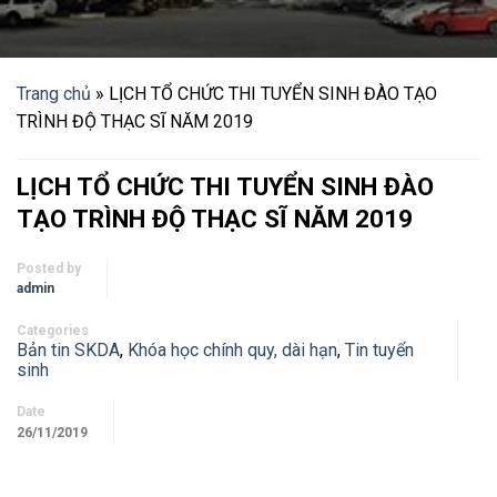
Trang chủ
»
LỊCH TỔ CHỨC THI TUYỂN SINH ĐÀO TẠO
TRÌNH ĐỘ THẠC SĨ NĂM 2019
LỊCH TỔ CHỨC THI TUYỂN SINH ĐÀO
TẠO TRÌNH ĐỘ THẠC SĨ NĂM 2019
Posted by
admin
Categories
Bản tin SKDA
,
Khóa học chính quy, dài hạn
,
Tin tuyển
sinh
Date
26/11/2019