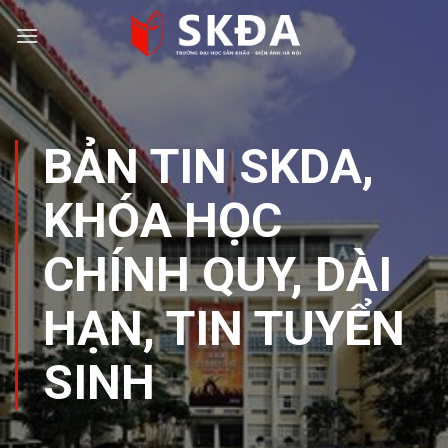
Skip
to
content
BẢN TIN SKDA
,
KHÓA HỌC
CHÍNH QUY, DÀI
HẠN
,
TIN TUYỂN
SINH