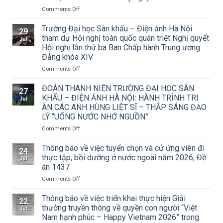
on
Comments Off
Thông
báo
Trường Đại học Sân khấu – Điện ảnh Hà Nội
29
về
tham dự Hội nghị toàn quốc quán triệt Nghị quyết
Jul
việc
Hội nghị lần thứ ba Ban Chấp hành Trung ương
triển
Đảng khóa XIV
khai
Công
on
Comments Off
văn
Trường
số
Đại
ĐOÀN THANH NIÊN TRƯỜNG ĐẠI HỌC SÂN
27
15/CV-
học
KHẤU – ĐIỆN ẢNH HÀ NỘI: HÀNH TRÌNH TRI
Jul
TCMT
Sân
ÂN CÁC ANH HÙNG LIỆT SĨ – THẮP SÁNG ĐẠO
của
khấu
LÝ “UỐNG NƯỚC NHỚ NGUỒN”
Tạp
–
chí
Điện
on
Comments Off
Mỹ
ảnh
ĐOÀN
thuật
Hà
THANH
Thông báo về việc tuyển chọn và cử ứng viên đi
24
về
Nội
NIÊN
thực tập, bồi dưỡng ở nước ngoài năm 2026, Đề
Jul
Cuộc
tham
TRƯỜNG
án 1437
thi
dự
ĐẠI
vẽ
Hội
on
Comments Off
HỌC
và
nghị
Thông
SÂN
Trao
toàn
báo
KHẤU
Thông báo về việc triển khai thực hiện Giải
22
Giải
quốc
về
–
thưởng truyền thông về quyền con người “Việt
Jul
thưởng
quán
việc
ĐIỆN
Nam hạnh phúc – Happy Vietnam 2026” trong
Tô
triệt
tuyển
ẢNH