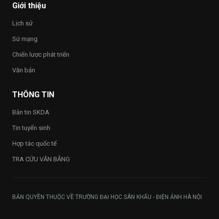
Happy
Giới thiệu
Vietnam
2026”
Lịch sử
trong
toàn
Sứ mạng
Trường
Chiến lược phát triển
Văn bản
THÔNG TIN
Bản tin SKDA
Tin tuyển sinh
Hợp tác quốc tế
TRA CỨU VĂN BẰNG
BẢN QUYỀN THUỘC VỀ TRƯỜNG ĐẠI HỌC SÂN KHẤU - ĐIỆN ẢNH HÀ NỘI