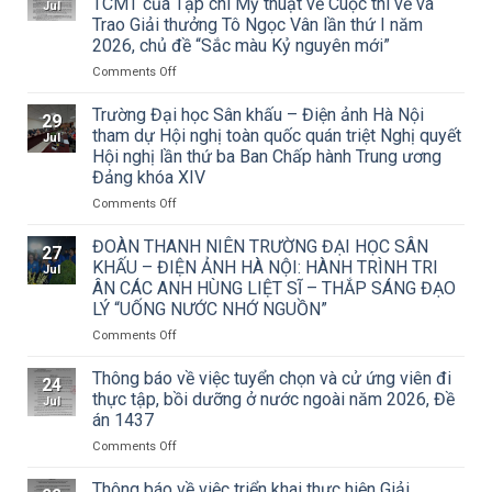
TCMT của Tạp chí Mỹ thuật về Cuộc thi vẽ và
Jul
Trao Giải thưởng Tô Ngọc Vân lần thứ I năm
2026, chủ đề “Sắc màu Kỷ nguyên mới”
on
Comments Off
Thông
báo
Trường Đại học Sân khấu – Điện ảnh Hà Nội
29
về
tham dự Hội nghị toàn quốc quán triệt Nghị quyết
Jul
việc
Hội nghị lần thứ ba Ban Chấp hành Trung ương
triển
Đảng khóa XIV
khai
Công
on
Comments Off
văn
Trường
số
Đại
ĐOÀN THANH NIÊN TRƯỜNG ĐẠI HỌC SÂN
27
15/CV-
học
KHẤU – ĐIỆN ẢNH HÀ NỘI: HÀNH TRÌNH TRI
Jul
TCMT
Sân
ÂN CÁC ANH HÙNG LIỆT SĨ – THẮP SÁNG ĐẠO
của
khấu
LÝ “UỐNG NƯỚC NHỚ NGUỒN”
Tạp
–
chí
Điện
on
Comments Off
Mỹ
ảnh
ĐOÀN
thuật
Hà
THANH
Thông báo về việc tuyển chọn và cử ứng viên đi
24
về
Nội
NIÊN
thực tập, bồi dưỡng ở nước ngoài năm 2026, Đề
Jul
Cuộc
tham
TRƯỜNG
án 1437
thi
dự
ĐẠI
vẽ
Hội
on
Comments Off
HỌC
và
nghị
Thông
SÂN
Trao
toàn
báo
KHẤU
Thông báo về việc triển khai thực hiện Giải